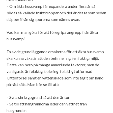
– Om äkta hussvamp får expandera under flera år så
bildas så kallade fruktkroppar och det är dessa som sedan
släpper ifrån sig sporerna som nämns ovan.
Vad kan man göra för att föregripa angrepp från äkta
hussvamp?
En av de grundläggande orsakerna för att äkta hussvamp
ska kunna växa är att den befinner sig i en fuktig miljö.
Detta kan bero på många annorlunda faktorer, men de
vanligaste är felaktig isolering, felaktigt utformad
lufttillförsel samt en vattenskada som inte tagit om hand
på rätt sätt. Man bör se till att:
– Syna sin krypgrund så att den är torr
– Se till att hängrännorna leder dän vattnet från
husgrunden