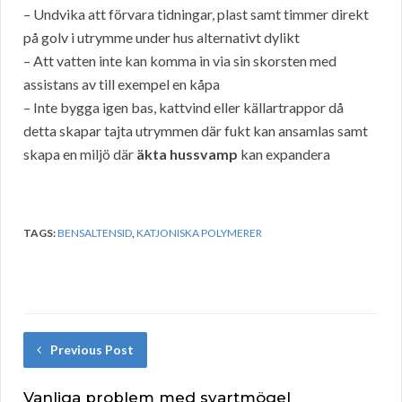
– Undvika att förvara tidningar, plast samt timmer direkt
på golv i utrymme under hus alternativt dylikt
– Att vatten inte kan komma in via sin skorsten med
assistans av till exempel en kåpa
– Inte bygga igen bas, kattvind eller källartrappor då
detta skapar tajta utrymmen där fukt kan ansamlas samt
skapa en miljö där
äkta hussvamp
kan expandera
TAGS:
BENSALTENSID
,
KATJONISKA POLYMERER
Previous Post
Vanliga problem med svartmögel