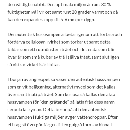
den väldigt snabbt. Den optimala miljön är runt 30 %
fuktighetsnivå i virket samt runt 20 grader varmt och då
kan den expandera opp till 5-6 mm per dygn.
Den autentisk hussvampen arbetar igenom att förtära och
fördärva cellulosan i virket som torkar ut samt detta
bildar som ett rutmönster i träet och det enda som blir
kvar är som små kuber av trä i själva träet, samt slutligen
så vittrar virket isär i bitar.
I början av angreppet så växer den autentisk hussvampen
som en vit beläggning, alternativt mycel som det kallas,
över samt inuti på träet. Som kuriosa så kallas den äkta
hussvampen för “den gråtande” på latin från dess namn
serpula lacryman. Detta beror på att den autentisk
hussvampen i fuktiga miljöer avger vattendroppar. Efter
ett tag så övergår färgen till en gulgrå form av hinna. I