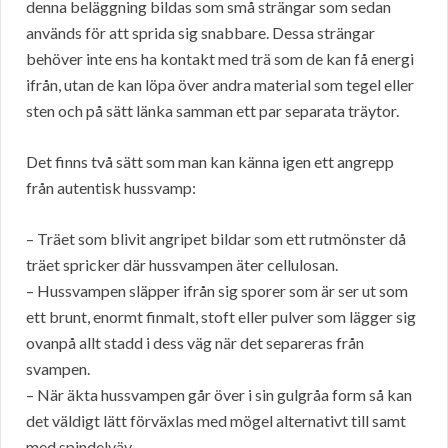
denna beläggning bildas som små strängar som sedan
används för att sprida sig snabbare. Dessa strängar
behöver inte ens ha kontakt med trä som de kan få energi
ifrån, utan de kan löpa över andra material som tegel eller
sten och på sätt länka samman ett par separata träytor.
Det finns två sätt som man kan känna igen ett angrepp
från autentisk hussvamp:
– Träet som blivit angripet bildar som ett rutmönster då
träet spricker där hussvampen äter cellulosan.
– Hussvampen släpper ifrån sig sporer som är ser ut som
ett brunt, enormt finmalt, stoft eller pulver som lägger sig
ovanpå allt stadd i dess väg när det separeras från
svampen.
– När äkta hussvampen går över i sin gulgråa form så kan
det väldigt lätt förväxlas med mögel alternativt till samt
med spindelväv