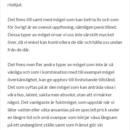
rödtjut.
Det finns till samt med mögel som kan befria liv och som
för övrigt är en svensk uppfinning, nämligen penicillinet.
Dessa typer av mögel oroar vi oss inte särskilt mycket
över, då vi enkel kan kontrollera de där och hålla oss undan
från de där.
Det finns men fler andra typer av mögel som inte är så
vänliga och som i kombination med till exempel mögel
överkänslighet, kan ge upphov till livshotande tillstånd.
Det som syftas på är den mögel som kan anträda växa i
våra hus, latent, sakta men absolut, utan att vi märker
något. Det vanligaste är fuktmögel, som uppstår när vi
låter vatten eller väta ansamlas på en speciell prick under
en längre tid och små svampar som börjar växa långsam
på ett undangömt ställe samt som främst gör sin