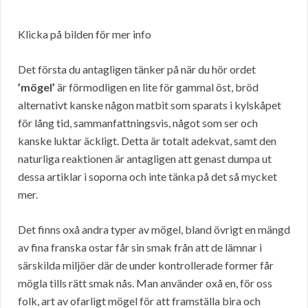
Klicka på bilden för mer info
Det första du antagligen tänker på när du hör ordet
’mögel’
är förmodligen en lite för gammal öst, bröd
alternativt kanske någon matbit som sparats i kylskåpet
för lång tid, sammanfattningsvis, något som ser och
kanske luktar äckligt. Detta är totalt adekvat, samt den
naturliga reaktionen är antagligen att genast dumpa ut
dessa artiklar i soporna och inte tänka på det så mycket
mer.
Det finns oxå andra typer av mögel, bland övrigt en mängd
av fina franska ostar får sin smak från att de lämnar i
särskilda miljöer där de under kontrollerade former får
mögla tills rätt smak nås. Man använder oxå en, för oss
folk, art av ofarligt mögel för att framställa bira och