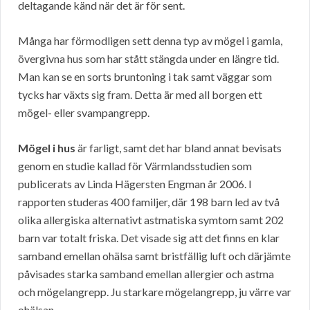
deltagande känd när det är för sent.
Många har förmodligen sett denna typ av mögel i gamla,
övergivna hus som har stått stängda under en längre tid.
Man kan se en sorts bruntoning i tak samt väggar som
tycks har växts sig fram. Detta är med all borgen ett
mögel- eller svampangrepp.
Mögel i hus
är farligt, samt det har bland annat bevisats
genom en studie kallad för Värmlandsstudien som
publicerats av Linda Hägersten Engman år 2006. I
rapporten studeras 400 familjer, där 198 barn led av två
olika allergiska alternativt astmatiska symtom samt 202
barn var totalt friska. Det visade sig att det finns en klar
samband emellan ohälsa samt bristfällig luft och därjämte
påvisades starka samband emellan allergier och astma
och mögelangrepp. Ju starkare mögelangrepp, ju värre var
ohälsan.