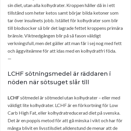
sin diet, utan alla kolhydrater. Kroppen håller då in i ett
tillstånd som heter ketos samt börjar bilda ketoner som
tar över insulinets jobb. Istället för kolhydrater som blir
till blodsocker så blir det lagrade fettet kroppens primära
bränsle. Viktnedgången blir på så fason väldigt
verkningsfull, men det gäller att man får i sej nog med fett
och äggviteämne för att idas med en kolhydratfri föda.
—
LCHF sötningsmedel är räddaren i
nöden när sötsuget slår till
LCHF
sötmedel är sötmedel utan kolhydrater – eller med
väldigt lite kolhydrater. LCHF är en förkortning för Low
Carb High Fat, eller kolhydratreducerad diet på svenska.
Det är en poppis metod för att gå minska i vikt och har för
många blivit en livsstilsdiet alldenstund de menar att de