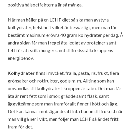
positiva hälsoeffekterna är så många.
När man håller på en LCHF diet så ska man avstyra
kolhydrater, helst helt vilket är besvärligt, men man får
bestämt maximum erövra 40 gram kolhydrater per dag. Å
andra sidan får man i regel äta ledigt av proteiner samt
fett för att stilla hunger samt tillfredsställa kroppens
energibehov.
Kolhydrater
finns i mycket, fralla, pasta, ris, frukt, flera
grönsaker och rotfrukter, godis m. m. Allting som kan
omvandlas till kolhydrater i kroppen är tabu. Det man får
äta är rent fett som i smör, grädde samt fläsk, samt
äggviteämne som man framförallt finner i kött och ägg.
Det kan kännas motsägande att inta bacon till frukost när
man vill gå ner i vikt, men följer man LCHF så är det fritt
fram för det.