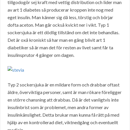
tillgodogör sej kraft med vettig distribution och lider man
av art 1 diabetes så producerar kroppen inte nog med
eget insulin. Man känner sig då less, törstig och börjar
dofta aceton. Man går också kvickt ner i vikt. Typ 1
sockersjuka är ett dödlig tillstånd om det inte behandlas.
Det är oxå kroniskt så har man en gång blivit art 1
diabetiker så är man det för resten av livet samt får ta
insulinsprutor 4 gånger om dagen.
Typ 2 sockersjuka är en mildare form och drabbar oftast
äldre, överviktiga personer, samt är man rökare föreligger
en större chansning att drabbas. Då är det vanligtvis inte
insulinbrist som är problemet, men andra former av
insulinkänslighet. Detta brukar man kunna få rätt på med
hjälp av en kontrollerad diet, viktnedgång och eventuellt
medicin.