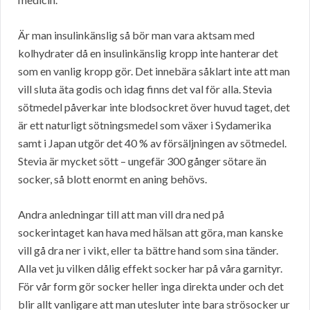
Är man insulinkänslig så bör man vara aktsam med
kolhydrater då en insulinkänslig kropp inte hanterar det
som en vanlig kropp gör. Det innebära såklart inte att man
vill sluta äta godis och idag finns det val för alla. Stevia
sötmedel påverkar inte blodsockret över huvud taget, det
är ett naturligt sötningsmedel som växer i Sydamerika
samt i Japan utgör det 40 % av försäljningen av sötmedel.
Stevia är mycket sött – ungefär 300 gånger sötare än
socker, så blott enormt en aning behövs.
Andra anledningar till att man vill dra ned på
sockerintaget kan hava med hälsan att göra, man kanske
vill gå dra ner i vikt, eller ta bättre hand som sina tänder.
Alla vet ju vilken dålig effekt socker har på våra garnityr.
För vår form gör socker heller inga direkta under och det
blir allt vanligare att man utesluter inte bara strösocker ur