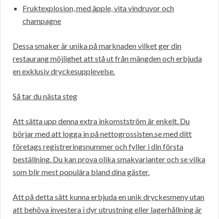
Fruktexplosion, med äpple, vita vindruvor och
champagne
Dessa smaker är unika på marknaden vilket ger din
restaurang möjlighet att stå ut från mängden och erbjuda
en exklusiv dryckesupplevelse.
Så tar du nästa steg
Att sätta upp denna extra inkomstström är enkelt. Du
börjar med att logga in på nettogrossisten.se med ditt
företags registreringsnummer och fyller i din första
beställning. Du kan prova olika smakvarianter och se vilka
som blir mest populära bland dina gäster.
Att på detta sätt kunna erbjuda en unik dryckesmeny utan
att behöva investera i dyr utrustning eller lagerhållning är