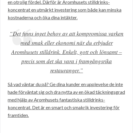
en otrolig fördel. Därför är Aromhusets stilldrinks-
koncentrat en utmärkt investering som både kan minska
kostnaderna och öka dina intäkter.
“Det finns inget behov av att kompromissa varken
med smak eller ekonomi när du erbjuder
Aromhusets stilldrink. Enkelt, gott och lönsamt –
precis som det ska vara i framgångsrika
restauranger.”
Så vad väntar du på? Ge dina kunder en upplevelse de inte
hade förväntat sig och dra nytta av en ökad täckningsgrad
med hjälp av Aromhusets fantastiska stilldrinks-
koncentrat. Det är en smart och smakrik investering för
framtiden.