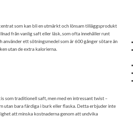
ncentrat som kan bli en utmärkt och lönsam tilläggsprodukt
nad från vanlig saft eller läsk, som ofta innehåller runt
ch använder ett sötningsmedel som är 600 gånger sötare än
ken utan de extra kalorierna.
s som traditionell saft, men med en intressant twist –
rm utan bara färdiga i burk eller flaska. Detta erbjuder inte
jlighet att minska kostnaderna genom att undvika