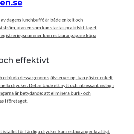
ten.se
l av dagens lunchbuffé är både enkelt och
stström, utan en som kan startas praktiskt taget
 registreringsnummer kan restaurangägare köpa
och effektivt
erbjuda dessa genom självservering, kan gäster enkelt
onella drycker. Det är både ett nytt och intressant inslag i
ingarna är betydande; att eliminera burk- och
s i företaget.
istället för färdiga drycker kan restauranger kraftigt