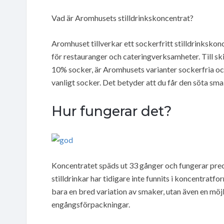
Vad är Aromhusets stilldrinkskoncentrat?
Aromhuset tillverkar ett sockerfritt stilldrinksko
för restauranger och cateringverksamheter. Till skill
10% socker, är Aromhusets varianter sockerfria o
vanligt socker. Det betyder att du får den söta sma
Hur fungerar det?
Koncentratet späds ut 33 gånger och fungerar preci
stilldrinkar har tidigare inte funnits i koncentratfo
bara en bred variation av smaker, utan även en mö
engångsförpackningar.