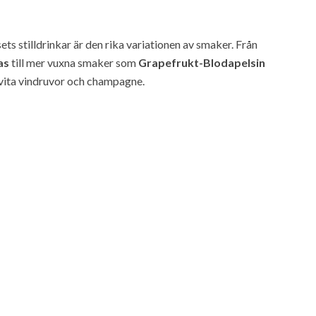
 stilldrinkar är den rika variationen av smaker. Från
as
till mer vuxna smaker som
Grapefrukt-Blodapelsin
 vita vindruvor och champagne.