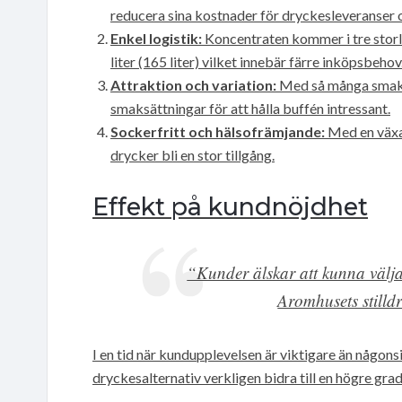
reducera sina kostnader för dryckesleveranser o
Enkel logistik:
Koncentraten kommer i tre storleka
liter (165 liter) vilket innebär färre inköpsbehov
Attraktion och variation:
Med så många smaker
smaksättningar för att hålla buffén intressant.
Sockerfritt och hälsofrämjande:
Med en växan
drycker bli en stor tillgång.
Effekt på kundnöjdhet
“Kunder älskar att kunna välja
Aromhusets stilldr
I en tid när kundupplevelsen är viktigare än någon
dryckesalternativ verkligen bidra till en högre grad