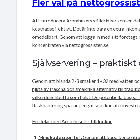
Fler val på nettogrossis
Att introducera Aromhusets stilldrinkar som en de
kostnadseffektivt. Det är inte bara en extra inkom
omedelbart. Genom att logga in med sitt företags
koncentraten via nettogrossisten.se.
Självservering – praktiskt 
Genom att blanda 2-3 smaker 1+32 med vatten och 
njuta av fräscha och smakrika alternativ till traditi
vilken lunchbuffé som helst. De potentiella bespar
flaskhantering sparar pengar som kan återinvestera
Fördelar med Aromhusets stilldrinkar
Minskade utgifter:
Genom att köpa koncentrat 