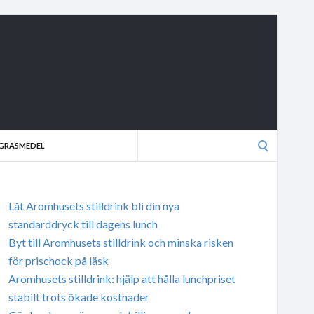
Search
GRÄSMEDEL
for:
Låt Aromhusets stilldrink bli din nya
standarddryck till dagens lunch
Byt till Aromhusets stilldrink och minska risken
för prischock på läsk
Aromhusets stilldrink: hjälp att hålla lunchpriset
stabilt trots ökade kostnader