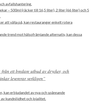
ch avfallshantering.
r – 500ml (räcker till 16,5 liter), 2 liter (66 liter) och 5
.
 att välja på, kan restauranger enkelt rotera
de trend mot hälsofrämjande alternativ, kan dessa
 från ett bredare utbud av drycker, och
inkar levererar verkligen”
sin, kan erbjudandet av nya och spännande
 av kundnöjdhet och lojalitet.