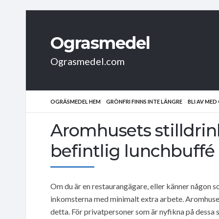
Ograsmedel
Ograsmedel.com
OGRÄSMEDEL HEM
GRÖNFRI FINNS INTE LÄNGRE
BLI AV ME
Aromhusets stilldrink
befintlig lunchbuffé
Om du är en restaurangägare, eller känner någon som
inkomsterna med minimalt extra arbete. Aromhusets
detta. För privatpersoner som är nyfikna på dessa sma