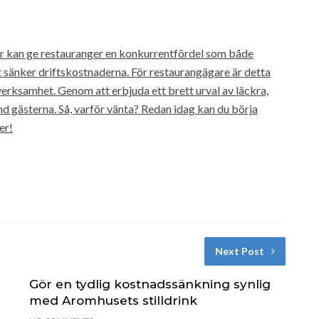
éer kan ge restauranger en konkurrentfördel som både
sänker driftskostnaderna. För restaurangägare är detta
erksamhet. Genom att erbjuda ett brett urval av läckra,
land gästerna. Så, varför vänta? Redan idag kan du börja
er!
Next Post
Gör en tydlig kostnadssänkning synlig
med Aromhusets stilldrink