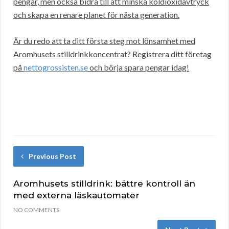
pengar, men också bidra till att minska koldioxidavtryck
och skapa en renare planet för nästa generation.
Är du redo att ta ditt första steg mot lönsamhet med
Aromhusets stilldrinkkoncentrat? Registrera ditt företag
på
nettogrossisten.se
och börja spara pengar idag!
Previous Post
Aromhusets stilldrink: bättre kontroll än
med externa läskautomater
NO COMMENTS