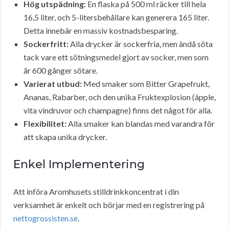
Hög utspädning:
En flaska på 500 ml räcker till hela
16,5 liter, och 5-litersbehållare kan generera 165 liter.
Detta innebär en massiv kostnadsbesparing.
Sockerfritt:
Alla drycker är sockerfria, men ändå söta
tack vare ett sötningsmedel gjort av socker, men som
är 600 gånger sötare.
Varierat utbud:
Med smaker som Bitter Grapefrukt,
Ananas, Rabarber, och den unika Fruktexplosion (äpple,
vita vindruvor och champagne) finns det något för alla.
Flexibilitet:
Alla smaker kan blandas med varandra för
att skapa unika drycker.
Enkel Implementering
Att införa Aromhusets stilldrinkkoncentrat i din
verksamhet är enkelt och börjar med en registrering på
nettogrossisten.se
.