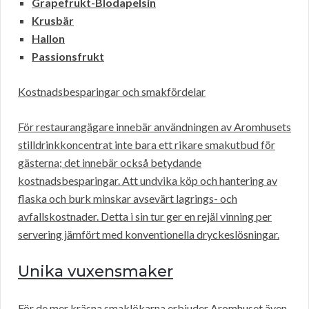
Grapefrukt-Blodapelsin
Krusbär
Hallon
Passionsfrukt
Kostnadsbesparingar och smakfördelar
För restaurangägare innebär användningen av Aromhusets
stilldrinkkoncentrat inte bara ett rikare smakutbud för
gästerna; det innebär också betydande
kostnadsbesparingar. Att undvika köp och hantering av
flaska och burk minskar avsevärt lagrings- och
avfallskostnader. Detta i sin tur ger en rejäl vinning per
servering jämfört med konventionella dryckeslösningar.
Unika vuxensmaker
För de mer kräsna smaklökarna erbjuder Aromhuset även