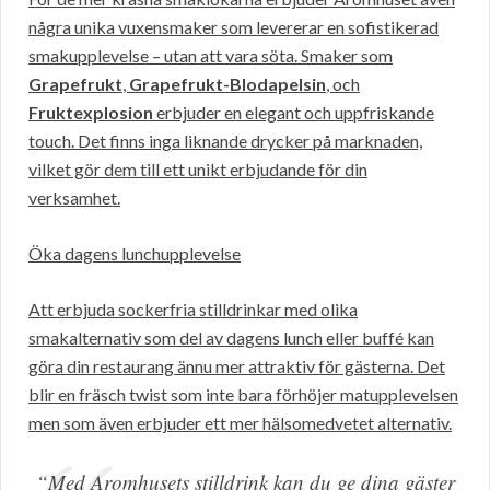
några unika vuxensmaker som levererar en sofistikerad
smakupplevelse – utan att vara söta. Smaker som
Grapefrukt
,
Grapefrukt-Blodapelsin
, och
Fruktexplosion
erbjuder en elegant och uppfriskande
touch. Det finns inga liknande drycker på marknaden,
vilket gör dem till ett unikt erbjudande för din
verksamhet.
Öka dagens lunchupplevelse
Att erbjuda sockerfria stilldrinkar med olika
smakalternativ som del av dagens lunch eller buffé kan
göra din restaurang ännu mer attraktiv för gästerna. Det
blir en fräsch twist som inte bara förhöjer matupplevelsen
men som även erbjuder ett mer hälsomedvetet alternativ.
“Med Aromhusets stilldrink kan du ge dina gäster