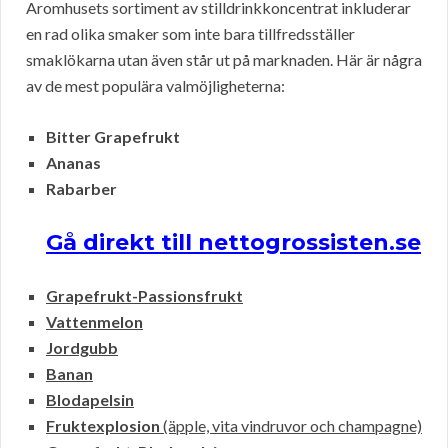
Aromhusets sortiment av stilldrinkkoncentrat inkluderar
en rad olika smaker som inte bara tillfredsställer
smaklökarna utan även står ut på marknaden. Här är några
av de mest populära valmöjligheterna:
Bitter Grapefrukt
Ananas
Rabarber
Gå direkt till nettogrossisten.se
Grapefrukt-Passionsfrukt
Vattenmelon
Jordgubb
Banan
Blodapelsin
Fruktexplosion
(äpple, vita vindruvor och champagne)