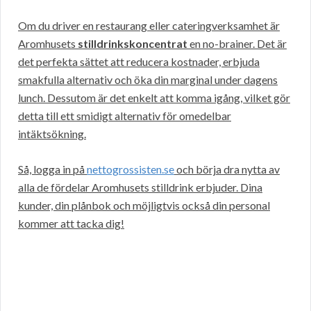
Om du driver en restaurang eller cateringverksamhet är
Aromhusets
stilldrinkskoncentrat
en no-brainer. Det är
det perfekta sättet att reducera kostnader, erbjuda
smakfulla alternativ och öka din marginal under dagens
lunch. Dessutom är det enkelt att komma igång, vilket gör
detta till ett smidigt alternativ för omedelbar
intäktsökning.
Så, logga in på
nettogrossisten.se
och börja dra nytta av
alla de fördelar Aromhusets stilldrink erbjuder. Dina
kunder, din plånbok och möjligtvis också din personal
kommer att tacka dig!