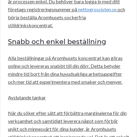
är processen enkel. Du behöver bara logga in med ditt
företags registreringsnummer på
nettogrossisten.se
och
börja beställa Aromhusets sockerfria
stilldrinkskoncentrat.
Snabb och enkel beställning
Alla beställningar på Aromhusets koncentrat kan göras
online och levereras snabbt till din dörr. Detta betyder
mindre tid bort från dina huvudsakliga arbetsuppgifter
och mer tid att experimentera med smaker och menyer.
Avslutande tankar
När du söker efter sätt att förbättra marginalerna för din
verksamhet och samtidigt leverera något som förblir
unikt och minnesvärt för dina kunder, är Aromhusets
stilldrinkskoncentrat ett inspirerande val. Det är ett enkelt