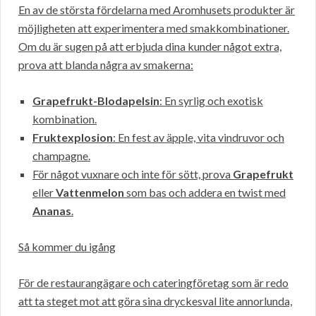
En av de största fördelarna med Aromhusets produkter är
möjligheten att experimentera med smakkombinationer.
Om du är sugen på att erbjuda dina kunder något extra,
prova att blanda några av smakerna:
Grapefrukt-Blodapelsin
: En syrlig och exotisk
kombination.
Fruktexplosion
: En fest av äpple, vita vindruvor och
champagne.
För något vuxnare och inte för sött, prova
Grapefrukt
eller
Vattenmelon
som bas och addera en twist med
Ananas
.
Så kommer du igång
För de restaurangägare och cateringföretag som är redo
att ta steget mot att göra sina dryckesval lite annorlunda,