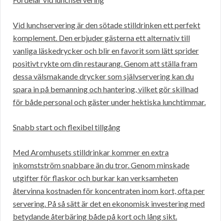
Vid lunchservering är den sötade stilldrinken ett perfekt
komplement. Den erbjuder gästerna ett alternativ till
vanliga läskedrycker och blir en favorit som lätt sprider
positivt rykte om din restaurang. Genom att ställa fram
dessa välsmakande drycker som självservering kan du
spara in på bemanning och hantering, vilket gör skillnad
för både personal och gäster under hektiska lunchtimmar.
Snabb start och flexibel tillgång
Med Aromhusets stilldrinkar kommer en extra
inkomstström snabbare än du tror. Genom minskade
utgifter för flaskor och burkar kan verksamheten
återvinna kostnaden för koncentraten inom kort, ofta per
servering. På så sätt är det en ekonomisk investering med
betydande återbäring både på kort och lång sikt.