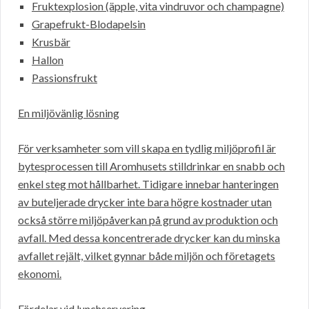
Fruktexplosion (äpple, vita vindruvor och champagne)
Grapefrukt-Blodapelsin
Krusbär
Hallon
Passionsfrukt
En miljövänlig lösning
För verksamheter som vill skapa en tydlig miljöprofil är
bytesprocessen till Aromhusets stilldrinkar en snabb och
enkel steg mot hållbarhet. Tidigare innebar hanteringen
av buteljerade drycker inte bara högre kostnader utan
också större miljöpåverkan på grund av produktion och
avfall. Med dessa koncentrerade drycker kan du minska
avfallet rejält, vilket gynnar både miljön och företagets
ekonomi.
Fördelar vid lunchservering