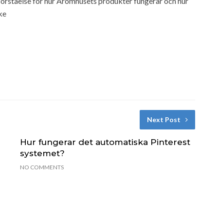
a förståelse för hur Aromhusets produkter fungerar och hur
ke
Next Post
Hur fungerar det automatiska Pinterest
systemet?
NO COMMENTS