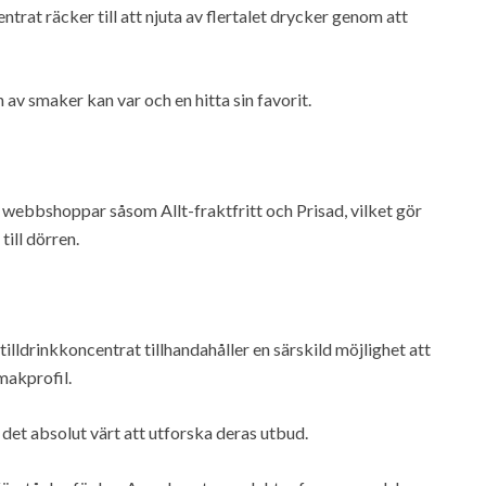
rat räcker till att njuta av flertalet drycker genom att
v smaker kan var och en hitta sin favorit.
 webbshoppar såsom Allt-fraktfritt och Prisad, vilket gör
till dörren.
lldrinkkoncentrat tillhandahåller en särskild möjlighet att
makprofil.
r det absolut värt att utforska deras utbud.