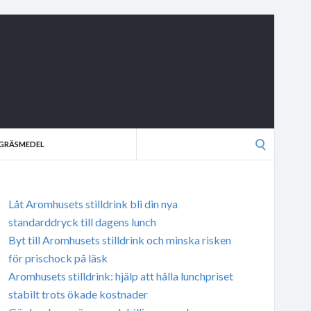
Search
GRÄSMEDEL
for:
Låt Aromhusets stilldrink bli din nya
standarddryck till dagens lunch
Byt till Aromhusets stilldrink och minska risken
för prischock på läsk
Aromhusets stilldrink: hjälp att hålla lunchpriset
stabilt trots ökade kostnader