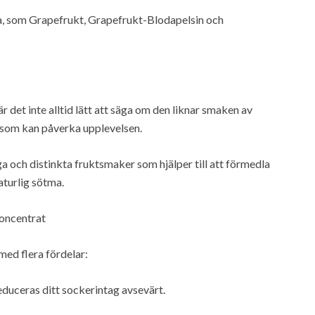
ta, som Grapefrukt, Grapefrukt-Blodapelsin och
det inte alltid lätt att säga om den liknar smaken av
 som kan påverka upplevelsen.
ga och distinkta fruktsmaker som hjälper till att förmedla
aturlig sötma.
koncentrat
ed flera fördelar:
educeras ditt sockerintag avsevärt.