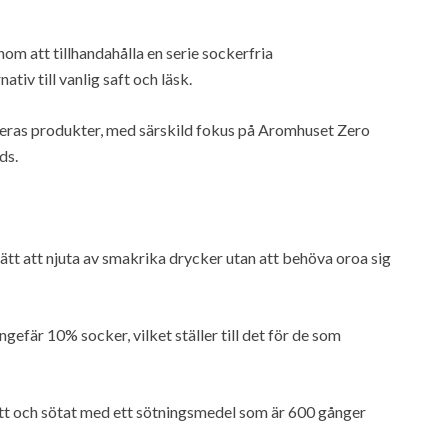
om att tillhandahålla en serie sockerfria
ativ till vanlig saft och läsk.
 deras produkter, med särskild fokus på Aromhuset Zero
ds.
ätt att njuta av smakrika drycker utan att behöva oroa sig
ngefär 10% socker, vilket ställer till det för de som
itt och sötat med ett sötningsmedel som är 600 gånger