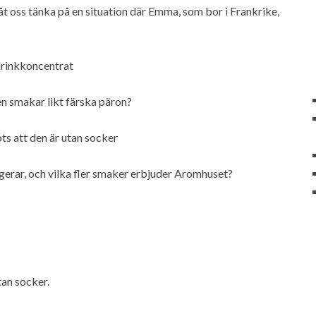
låt oss tänka på en situation där Emma, som bor i Frankrike,
ldrinkkoncentrat
n smakar likt färska päron?
ots att den är utan socker
ngerar, och vilka fler smaker erbjuder Aromhuset?
tan socker.