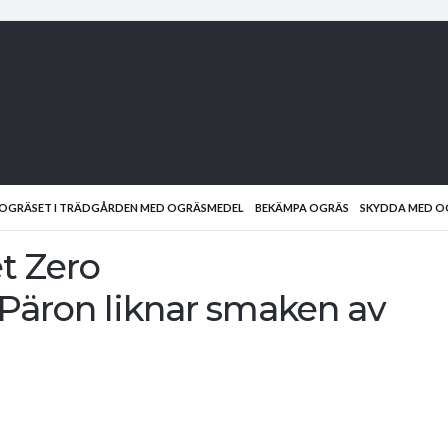
D OGRÄSET I TRÄDGÅRDEN MED OGRÄSMEDEL
BEKÄMPA OGRÄS
SKYDDA MED O
t Zero
 Päron liknar smaken av