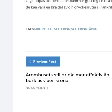
Jag hoppas att den här artikeln har gett dig en br
de kan vara en bra del av din dryckesrutin i Frankri
TAGS:
AROMHUSET STILLDRINK
,
STILLDRINK PÄRON
Previous Post
Aromhusets stilldrink: mer effektiv än
burkläsk per krona
NO COMMENTS