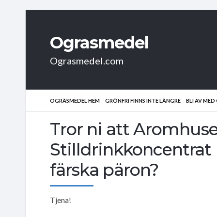
Ograsmedel
Ograsmedel.com
OGRÄSMEDEL HEM
GRÖNFRI FINNS INTE LÄNGRE
BLI AV ME
Tror ni att Aromhuse
Stilldrinkkoncentrat
färska päron?
Tjena!