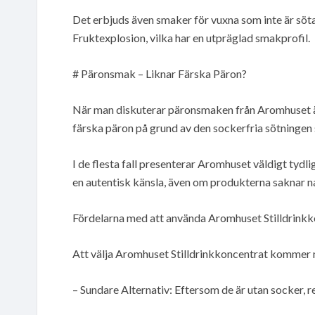
Det erbjuds även smaker för vuxna som inte är sö
Fruktexplosion, vilka har en utpräglad smakprofil.
# Päronsmak – Liknar Färska Päron?
När man diskuterar päronsmaken från Aromhuset är 
färska päron på grund av den sockerfria sötningen
I de flesta fall presenterar Aromhuset väldigt tydli
en autentisk känsla, även om produkterna saknar n
Fördelarna med att använda Aromhuset Stilldrink
Att välja Aromhuset Stilldrinkkoncentrat kommer m
– Sundare Alternativ: Eftersom de är utan socker, r