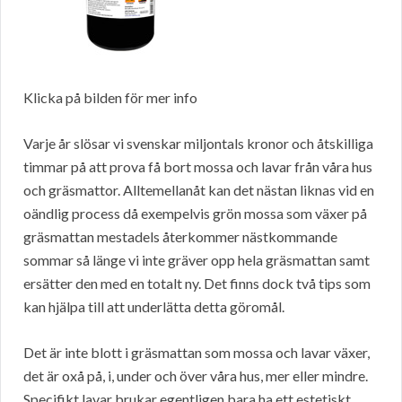
Klicka på bilden för mer info
Varje år slösar vi svenskar miljontals kronor och åtskilliga
timmar på att prova få bort mossa och lavar från våra hus
och gräsmattor. Alltemellanåt kan det nästan liknas vid en
oändlig process då exempelvis grön mossa som växer på
gräsmattan mestadels återkommer nästkommande
sommar så länge vi inte gräver opp hela gräsmattan samt
ersätter den med en totalt ny. Det finns dock två tips som
kan hjälpa till att underlätta detta göromål.
Det är inte blott i gräsmattan som mossa och lavar växer,
det är oxå på, i, under och över våra hus, mer eller mindre.
Specifikt lavar brukar egentligen bara ha ett estetiskt