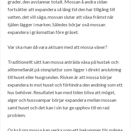
grader, den avstannar totalt. Mossan å andra sidan
fortsätter att expandera så lång tid den har tillgång till
vatten, det vill säga, mossan slutar att växa främst när
tjälen lägger i marken. Således börjar oxå mossan
expandera i gräsmattan före gräset.
Var ska man då vara aktsam med att mossa växer?
Traditionellt sätt kan mossa anträda växa på hustak och
alltemellanåt på stenplattor som ligger i direkt anslutning
till huset eller husgrunden. Risken är att mossa börjar
expandera in mot huset och förhindra den andning som ett
hus behöver. Resultatet kan med tiden bliva att mögel,
alger och hussvampar börjar expandera mellan mossan
samt huset och det kan i sin tur ge upphov till en rad
problem.
Också om mossa kan verka som ett bekymmer för många