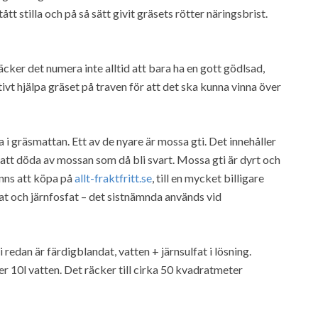
t stilla och på så sätt givit gräsets rötter näringsbrist.
cker det numera inte alltid att bara ha en gott gödlsad,
vt hjälpa gräset på traven för att det ska kunna vinna över
i gräsmattan. Ett av de nyare är mossa gti. Det innehåller
 att döda av mossan som då bli svart. Mossa gti är dyrt och
inns att köpa på
allt-fraktfritt.se
, till en mycket billigare
fat och järnfosfat – det sistnämnda används vid
redan är färdigblandat, vatten + järnsulfat i lösning.
r 10l vatten. Det räcker till cirka 50 kvadratmeter