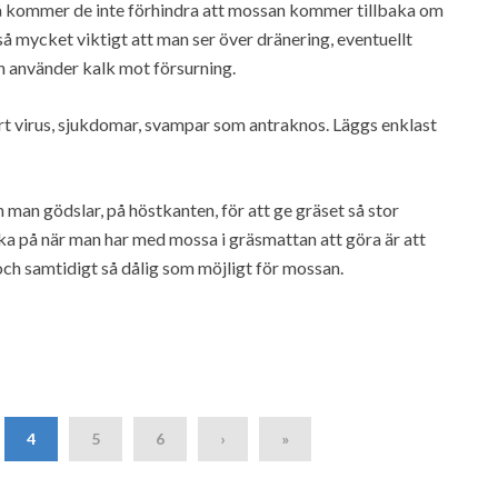
 så kommer de inte förhindra att mossan kommer tillbaka om
så mycket viktigt att man ser över dränering, eventuellt
h använder kalk mot försurning.
ort virus, sjukdomar, svampar som antraknos. Läggs enklast
n man gödslar, på höstkanten, för att ge gräset så stor
ka på när man har med mossa i gräsmattan att göra är att
och samtidigt så dålig som möjligt för mossan.
4
5
6
›
»