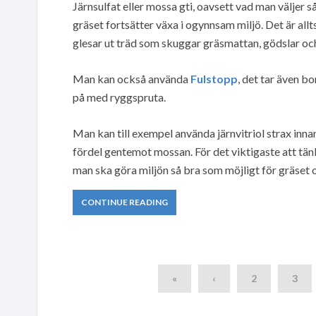
Järnsulfat eller mossa gti, oavsett vad man väljer
gräset fortsätter växa i ogynnsam miljö. Det är allt
glesar ut träd som skuggar gräsmattan, gödslar oc
Man kan också använda
Fulstopp
, det tar även b
på med ryggspruta.
Man kan till exempel använda järnvitriol strax inna
fördel gentemot mossan. För det viktigaste att tän
man ska göra miljön så bra som möjligt för gräset 
CONTINUE READING
«
‹
2
3