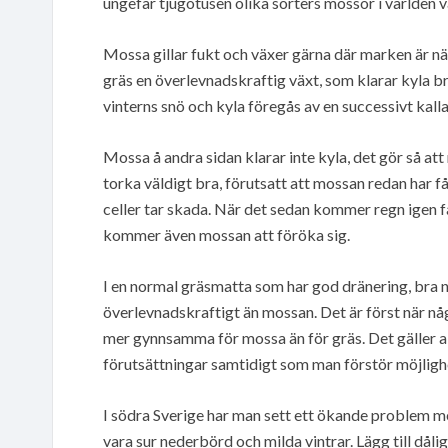
ungefär tjugotusen olika sorters mossor i världen va
Mossa gillar fukt och växer gärna där marken är näri
gräs en överlevnadskraftig växt, som klarar kyla bra
vinterns snö och kyla föregås av en successivt kalla
Mossa å andra sidan klarar inte kyla, det gör så at
torka väldigt bra, förutsatt att mossan redan har f
celler tar skada. När det sedan kommer regn igen få
kommer även mossan att föröka sig.
I en normal gräsmatta som har god dränering, bra nä
överlevnadskraftigt än mossan. Det är först när nå
mer gynnsamma för mossa än för gräs. Det gäller allt
förutsättningar samtidigt som man förstör möjlighe
I södra Sverige har man sett ett ökande problem m
vara sur nederbörd och milda vintrar. Lägg till dåli