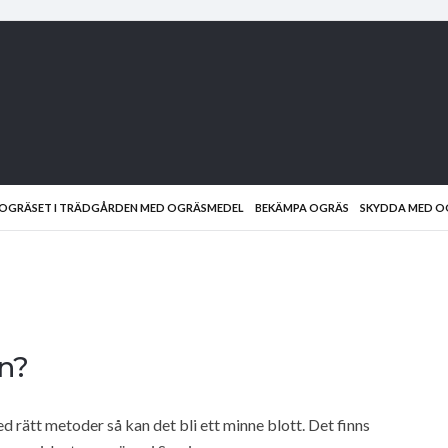
D OGRÄSET I TRÄDGÅRDEN MED OGRÄSMEDEL
BEKÄMPA OGRÄS
SKYDDA MED O
n?
 rätt metoder så kan det bli ett minne blott. Det finns