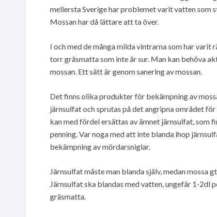
mellersta Sverige har problemet varit vatten som ståt
Mossan har då lättare att ta över.
I och med de många milda vintrarna som har varit rä
torr gräsmatta som inte är sur. Man kan behöva akti
mossan. Ett sätt är genom sanering av mossan.
Det finns olika produkter för bekämpning av mossa 
järnsulfat och sprutas på det angripna området för
kan med fördel ersättas av ämnet järnsulfat, som f
penning. Var noga med att inte blanda ihop järnsul
bekämpning av mördarsniglar.
Järnsulfat måste man blanda själv, medan mossa gti 
Järnsulfat ska blandas med vatten, ungefär 1-2dl pe
gräsmatta.