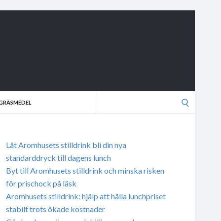
Search
GRÄSMEDEL
for:
Låt Aromhusets stilldrink bli din nya
standarddryck till dagens lunch
Byt till Aromhusets stilldrink och minska risken
för prischock på läsk
Aromhusets stilldrink: hjälp att hålla lunchpriset
stabilt trots ökade kostnader