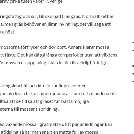
rav cirka tusen växer i Sverige.
ngsfattig och sur, till skillnad från gräs. Normalt sett är
, men gräs behöver en jämn invintring, det vill säga att
re höst.
t mossorna förfryser och dör bort. Annars klarar mossa
ått fäste. Det kan då gå långa torrperioder utan att växtens
r mossan ett uppsving. När det är tillräckligt fuktigt
ringsinnehåll och inte är sur är gräset mer
gon av dessa tre parametrar ändras som förhållandena blir
så att se till så att gräset får bästa möjliga
terna till mossans spridning.
ed växande mossa i gräsmattan. Ett par anledningar kan
g gödsling så har man snart en matta full av mossa. I