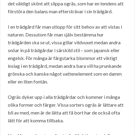
det väldigt skönt att slippa ogräs, som har en tendens att
förstöra den balans man eftersträvar i sin trädgård.
I en trädgård får man utlopp för sitt behov av att vistas i
naturen. Dessutom får man själv bestämma hur
trädgården ska se ut, vissa gillar vildvuxet medan andra
snöar in på trädgårdar i särskild stil – som japansk eller
engelsk. För många är färgstarka blommor ett viktigt
inslag i en trädgård, medan andra bara vill ha prunkande
grönska och kanske något vattenelement som en damm
eller en liten fontän.
Ogräs dyker upp i alla trädgårdar och kommer i många
olika former och färger. Vissa sorters ogräs är lättare att
bli av med, men är de lätta att få bort har de också ofta
lätt för att komma tillbaka.