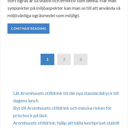
bort ogräs är så snabb och effektiv som denna. Har man
synpunkter på miljöaspekter kan man se till att använda så
miljövänliga ogräsmedel som möjligt.
CONTINUE READING
1
2
3
Låt Aromhusets stilldrink bli din nya standarddryck till
dagens lunch
Byt till Aromhusets stilldrink och minska risken för
prischock på läsk
Aromhusets stilldrink: hjälp att hålla lunchpriset stabilt