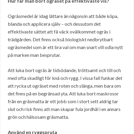
Hur får man bort ogräset på effektivaste vis?
Ogräsmedel är idag lättare än någonsin att både köpa,
blanda och applicera själv – och dessutom det
effektivaste sättet att få väck ovälkommet ogräs i
trädgården. Det finns också biologiskt nedbrytbart
ogräsmedel som är ett bra val om man snart vill odla nytt
på marken man besprutar.
Att luka bort ogräs är tidsödande, tröttsamt och till och
med ofta skadligt för knä och rygg. I vissa fall funkar det
att rycka ut ogräset med roten och slänga, men bara om
det finns på en begränsad yta. Att luka bort maskrosor
från en gräsmatta är ett jobb som i stort sett aldrig tar
slut och risk finns att man skapar fula jordhål i en annars
grön och hälsosam gräsmatta.
Använd en ryggspruta