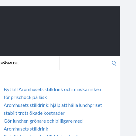
Search
GRÄSMEDEL
for:
Byt till Aromhusets stilldrink och minska risken
för prischock på läsk
Aromhusets stilldrink: hjälp att hålla lunchpriset
stabilt trots ökade kostnader
Gör lunchen grönare och billigare med
Aromhusets stilldrink