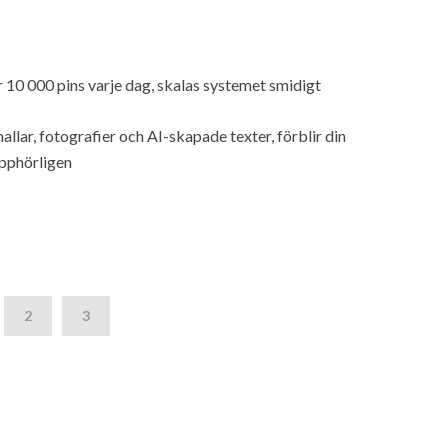
 10 000 pins varje dag, skalas systemet smidigt
allar, fotografier och AI-skapade texter, förblir din
upphörligen
2
3