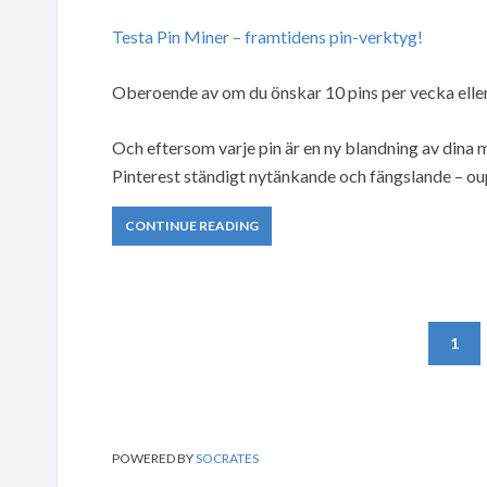
Testa Pin Miner – framtidens pin-verktyg!
Oberoende av om du önskar 10 pins per vecka eller
Och eftersom varje pin är en ny blandning av dina m
Pinterest ständigt nytänkande och fängslande – o
CONTINUE READING
1
POWERED BY
SOCRATES